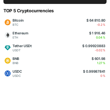
TOP 5 Cryptocurrencies
Bitcoin
$ 64 810.80
BTC
-0.2 %
Ethereum
$ 1 916.46
ETH
0.04 %
Tether USDt
$ 0.99920883
USDT
-0.02 %
BNB
$ 601.98
BNB
1.27 %
USDC
$ 0.99987841
USDC
0 %