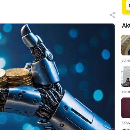
Ak
coind
coind
coind