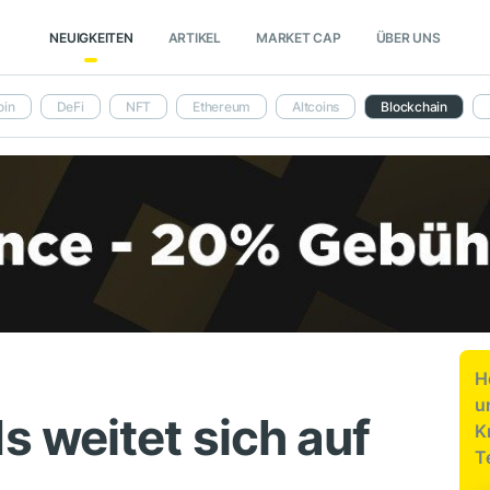
NEUIGKEITEN
ARTIKEL
MARKET CAP
ÜBER UNS
oin
DeFi
NFT
Ethereum
Altcoins
Blockchain
H
u
 weitet sich auf
K
T