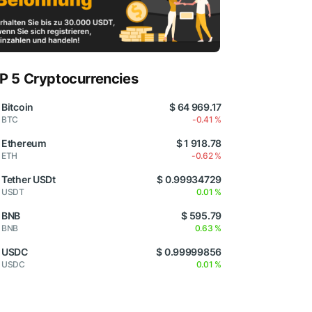
P 5 Cryptocurrencies
Bitcoin
$ 64 969.17
BTC
-0.41 %
Ethereum
$ 1 918.78
ETH
-0.62 %
Tether USDt
$ 0.99934729
USDT
0.01 %
BNB
$ 595.79
BNB
0.63 %
USDC
$ 0.99999856
USDC
0.01 %