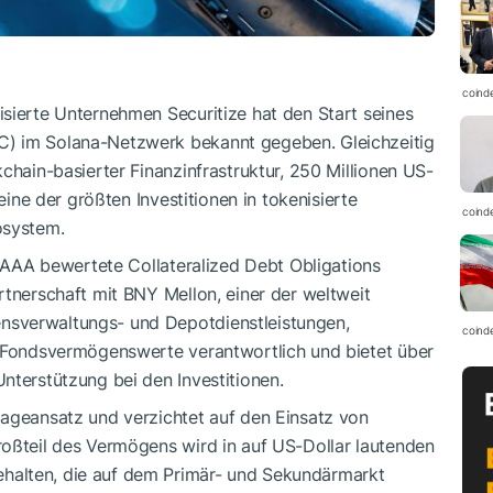
coind
sierte Unternehmen Securitize hat den Start seines
) im Solana-Netzwerk bekannt gegeben. Gleichzeitig
chain-basierter Finanzinfrastruktur, 250 Millionen US-
 eine der größten Investitionen in tokenisierte
coind
osystem.
it AAA bewertete Collateralized Debt Obligations
rtnerschaft mit BNY Mellon, einer der weltweit
nsverwaltungs- und Depotdienstleistungen,
coind
r Fondsvermögenswerte verantwortlich und bietet über
nterstützung bei den Investitionen.
lageansatz und verzichtet auf den Einsatz von
roßteil des Vermögens wird in auf US-Dollar lautenden
halten, die auf dem Primär- und Sekundärmarkt