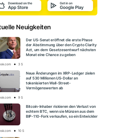
tuelle Neuigkeiten
Der US-Senat eröffnet die erste Phase
der Abstimmung über den Crypto Clarity
Act, um dem Gesetzesentwurf nächsten
Monat eine Chance zu geben
esk.com
3 S
Neue Änderungen im XRP-Ledger zielen
auf 530 Millionen US-Dollar an
tokenisierten Wall-Street-
Vermögenswerten ab
esk.com
9 S
Bitcoin-Inhaber riskieren den Verlust von
echtem BTC, wenn sie Münzen aus dem
BIP-110-Fork verkaufen, so ein Entwickler
esk.com
10 S