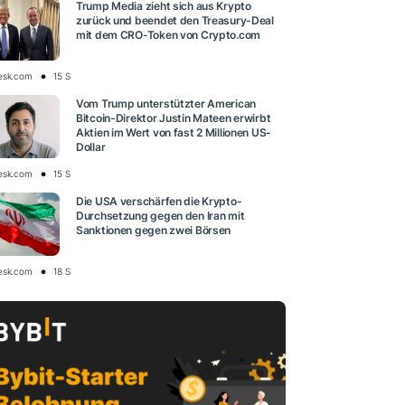
Trump Media zieht sich aus Krypto
zurück und beendet den Treasury-Deal
mit dem CRO-Token von Crypto.com
esk.com
15 S
Vom Trump unterstützter American
Bitcoin-Direktor Justin Mateen erwirbt
Aktien im Wert von fast 2 Millionen US-
Dollar
esk.com
15 S
Die USA verschärfen die Krypto-
Durchsetzung gegen den Iran mit
Sanktionen gegen zwei Börsen
esk.com
18 S