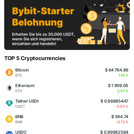
TOP 5 Cryptocurrencies
Bitcoin
$ 64 764.89
BTC
1.19 %
Ethereum
$ 1 909.05
ETH
2.33 %
Tether USDt
$ 0.99885447
USDT
-0.03 %
BNB
$ 594.74
BNB
-0.72 %
USDC
$ 0.99982584