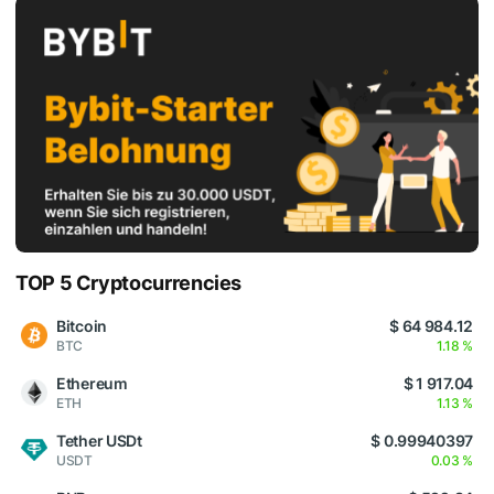
TOP 5 Cryptocurrencies
Bitcoin
$ 64 984.12
BTC
1.18 %
Ethereum
$ 1 917.04
ETH
1.13 %
Tether USDt
$ 0.99940397
USDT
0.03 %