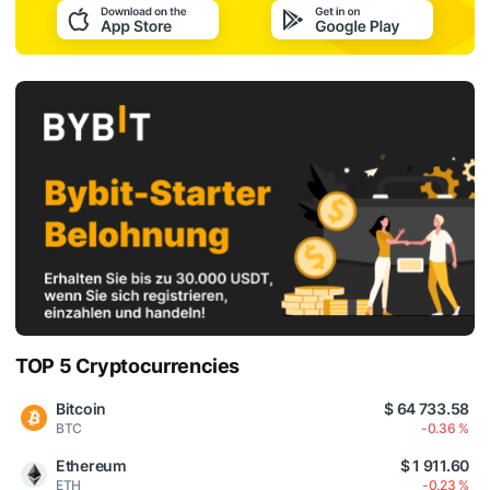
TOP 5 Cryptocurrencies
Bitcoin
$ 64 733.58
BTC
-0.36 %
Ethereum
$ 1 911.60
ETH
-0.23 %