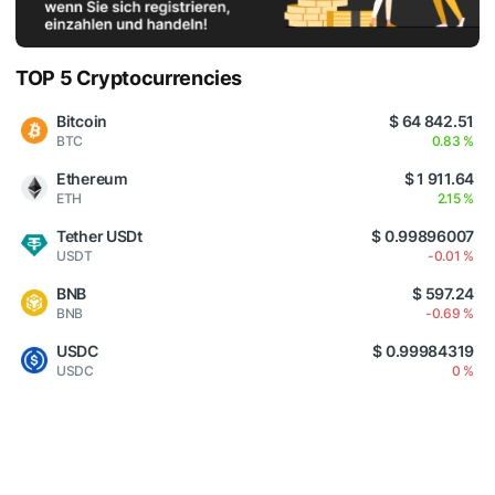
TOP 5 Cryptocurrencies
Bitcoin
$ 64 842.51
BTC
0.83 %
Ethereum
$ 1 911.64
ETH
2.15 %
Tether USDt
$ 0.99896007
USDT
-0.01 %
BNB
$ 597.24
BNB
-0.69 %
USDC
$ 0.99984319
USDC
0 %