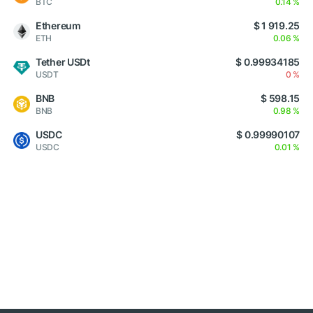
BTC
0.14 %
Ethereum
$ 1 919.25
ETH
0.06 %
Tether USDt
$ 0.99934185
USDT
0 %
BNB
$ 598.15
BNB
0.98 %
USDC
$ 0.99990107
USDC
0.01 %