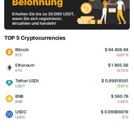
TOP 5 Cryptocurrencies
Bitcoin
$ 64 408.94
BTC
-0.67 %
Ethereum
$ 1 905.56
ETH
-0.72 %
Tether USDt
$ 0.99918561
USDT
0.01 %
BNB
$ 590.79
BNB
-1.24 %
USDC
$ 0.99988619
USDC
0 %