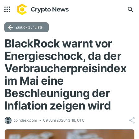
Zurück zur Liste
BlackRock warnt vor
Energieschock, da der
Verbraucherpreisindex
im Mai eine
Beschleunigung der
Inflation zeigen wird
coindesk.com
09 Juni 2026 13:18, UTC