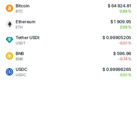
Bitcoin
$ 64 824.81
BTC
0.86 %
Ethereum
$ 1 909.95
ETH
2.09 %
Tether USDt
$ 0.99905205
USDT
-0.01 %
BNB
$ 596.96
BNB
-0.74 %
USDC
$ 0.99996265
USDC
0.01 %