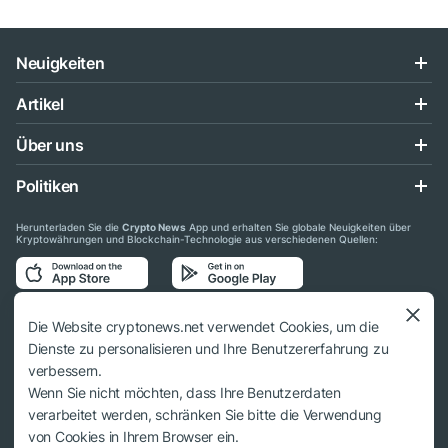
Neuigkeiten
Artikel
Über uns
Politiken
Herunterladen Sie die
Crypto News
App und erhalten Sie globale Neuigkeiten über
Kryptowährungen und Blockchain-Technologie aus verschiedenen Quellen:
Folgen Sie uns auf den sozialen Medien
Die Website cryptonews.net verwendet Cookies, um die
Dienste zu personalisieren und Ihre Benutzererfahrung zu
verbessern.
Wenn Sie nicht möchten, dass Ihre Benutzerdaten
verarbeitet werden, schränken Sie bitte die Verwendung
© 2018 - 2026 Crypto News. Bei der Verwendung der Materialien muss auf
von Cookies in Ihrem Browser ein.
cryptonews.net verwiesen werden.