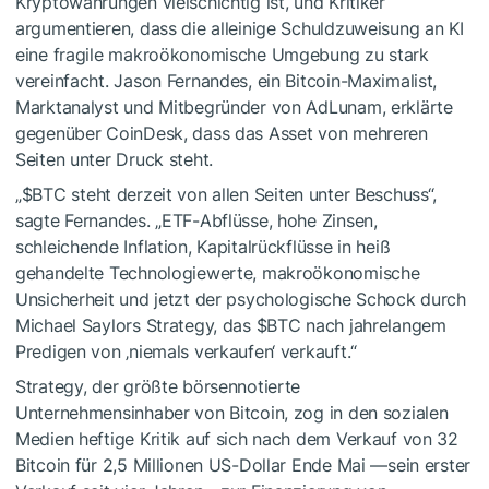
Kryptowährungen vielschichtig ist, und Kritiker
argumentieren, dass die alleinige Schuldzuweisung an KI
eine fragile makroökonomische Umgebung zu stark
vereinfacht. Jason Fernandes, ein Bitcoin-Maximalist,
Marktanalyst und Mitbegründer von AdLunam, erklärte
gegenüber CoinDesk, dass das Asset von mehreren
Seiten unter Druck steht.
„
$BTC
steht derzeit von allen Seiten unter Beschuss“,
sagte Fernandes. „ETF-Abflüsse, hohe Zinsen,
schleichende Inflation, Kapitalrückflüsse in heiß
gehandelte Technologiewerte, makroökonomische
Unsicherheit und jetzt der psychologische Schock durch
Michael Saylors Strategy, das
$BTC
nach jahrelangem
Predigen von ‚niemals verkaufen‘ verkauft.“
Strategy, der größte börsennotierte
Unternehmensinhaber von Bitcoin, zog in den sozialen
Medien heftige Kritik auf sich nach dem Verkauf von 32
Bitcoin für 2,5 Millionen US-Dollar Ende Mai —sein erster