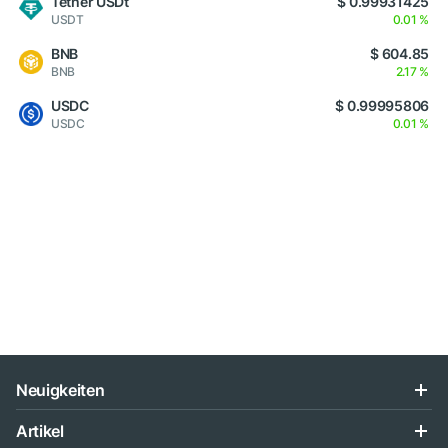
Tether USDt
$ 0.99931425
USDT
0.01 %
BNB
$ 604.85
BNB
2.17 %
USDC
$ 0.99995806
USDC
0.01 %
Neuigkeiten
Artikel