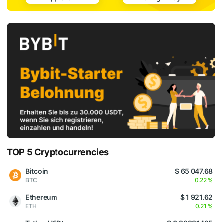
TOP 5 Cryptocurrencies
Bitcoin
$ 65 047.68
BTC
0.22 %
Ethereum
$ 1 921.62
ETH
0.21 %