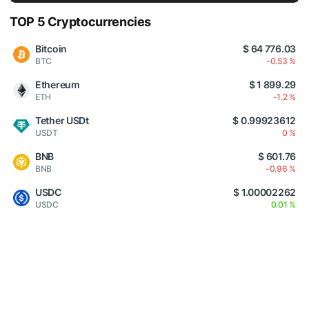
TOP 5 Cryptocurrencies
Bitcoin
$ 64 776.03
BTC
-0.53 %
Ethereum
$ 1 899.29
ETH
-1.2 %
Tether USDt
$ 0.99923612
USDT
0 %
BNB
$ 601.76
BNB
-0.96 %
USDC
$ 1.00002262
USDC
0.01 %