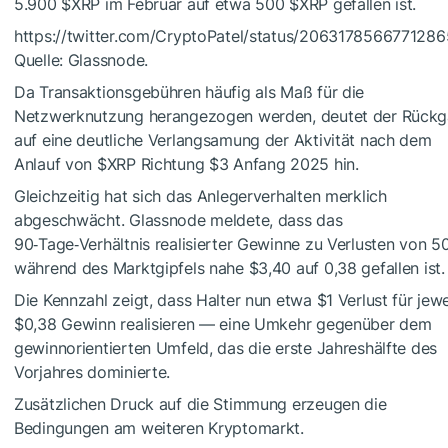
5.900
$XRP
im Februar auf etwa 500
$XRP
gefallen ist.
https://twitter.com/CryptoPatel/status/206317856677128
Quelle: Glassnode.
Da Transaktionsgebühren häufig als Maß für die
Netzwerknutzung herangezogen werden, deutet der Rück
auf eine deutliche Verlangsamung der Aktivität nach dem
Anlauf von
$XRP
Richtung $3 Anfang 2025 hin.
Gleichzeitig hat sich das Anlegerverhalten merklich
abgeschwächt. Glassnode meldete, dass das
90‑Tage‑Verhältnis realisierter Gewinne zu Verlusten von 5
während des Marktgipfels nahe $3,40 auf 0,38 gefallen ist.
Die Kennzahl zeigt, dass Halter nun etwa $1 Verlust für jewe
$0,38 Gewinn realisieren — eine Umkehr gegenüber dem
gewinnorientierten Umfeld, das die erste Jahreshälfte des
Vorjahres dominierte.
Zusätzlichen Druck auf die Stimmung erzeugen die
Bedingungen am weiteren Kryptomarkt.