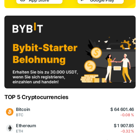
TOP 5 Cryptocurrencies
Bitcoin
$ 64 601.46
BTC
-0.08 %
Ethereum
$ 1 907.85
ETH
-0.32 %