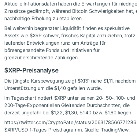
Aktuelle Inflationsdaten haben die Erwartungen für niedrig
Zinssätze gedämpft, während Bitcoin Schwierigkeiten hat, 
nachhaltige Erholung zu etablieren.
Bei weiterhin begrenzter Liquidität finden es spekulative
Assets wie
$XRP
schwer, frisches Kapital anzuziehen, trotz
laufender Entwicklungen rund um Anträge für
börsengehandelte Fonds und Initiativen für
grenzüberschreitende Zahlungen.
$XRP
-Preisanalyse
Die jüngste Kursbewegung zeigt
$XRP
nahe $1,11, nachdem 
Unterstützung um die $1,40 gefallen wurde.
Im Tageschart notiert
$XRP
unter seinen 20‑, 50‑, 100‑ und
200‑Tage‑Exponentiellen Gleitenden Durchschnitten, die
derzeit ungefähr bei $1,22, $1,30, $1,40 bzw. $1,60 liegen.
https://twitter.com/CryptoPatel/status/206317856677128
$XRP
/USD 1‑Tages-Preisdiagramm. Quelle: TradingView.