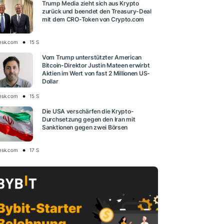
Trump Media zieht sich aus Krypto
zurück und beendet den Treasury-Deal
mit dem CRO-Token von Crypto.com
esk.com
15 S
Vom Trump unterstützter American
Bitcoin-Direktor Justin Mateen erwirbt
Aktien im Wert von fast 2 Millionen US-
Dollar
esk.com
15 S
Die USA verschärfen die Krypto-
Durchsetzung gegen den Iran mit
Sanktionen gegen zwei Börsen
esk.com
17 S