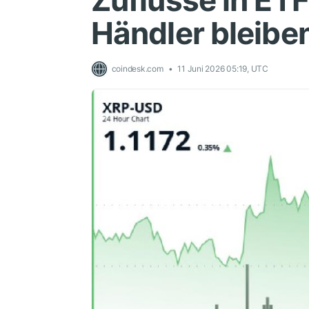
Zuflüsse in ETF
Händler bleiben
coindesk.com
11 Juni 2026 05:19, UTC