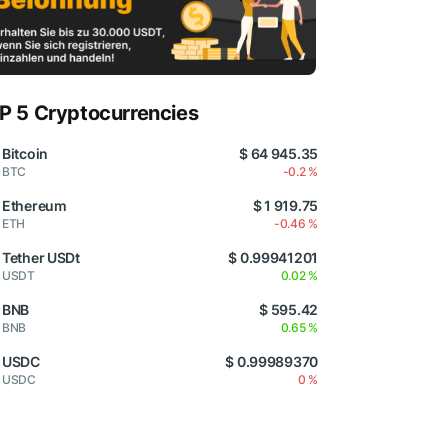
P 5 Cryptocurrencies
Bitcoin
$ 64 945.35
BTC
-0.2 %
Ethereum
$ 1 919.75
ETH
-0.46 %
Tether USDt
$ 0.99941201
USDT
0.02 %
BNB
$ 595.42
BNB
0.65 %
USDC
$ 0.99989370
USDC
0 %