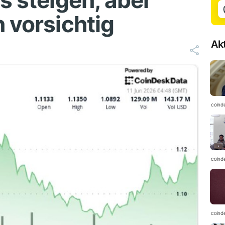
s steigen, aber
 vorsichtig
Ak
coind
coind
coind