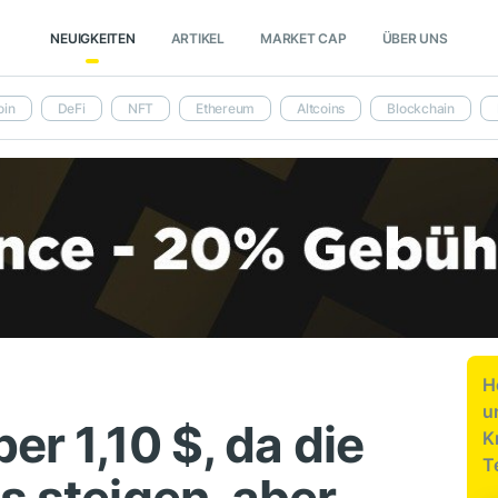
NEUIGKEITEN
ARTIKEL
MARKET CAP
ÜBER UNS
oin
DeFi
NFT
Ethereum
Altcoins
Blockchain
H
u
er 1,10 $, da die
K
T