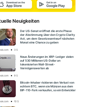
tuelle Neuigkeiten
Der US-Senat eröffnet die erste Phase
der Abstimmung über den Crypto Clarity
Act, um dem Gesetzesentwurf nächsten
Monat eine Chance zu geben
esk.com
3 S
Neue Änderungen im XRP-Ledger zielen
auf 530 Millionen US-Dollar an
tokenisierten Wall-Street-
Vermögenswerten ab
esk.com
9 S
Bitcoin-Inhaber riskieren den Verlust von
echtem BTC, wenn sie Münzen aus dem
BIP-110-Fork verkaufen, so ein Entwickler
esk.com
10 S