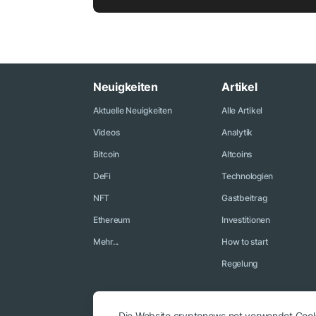
Neuigkeiten
Artikel
Aktuelle Neuigkeiten
Alle Artikel
Videos
Analytik
Bitcoin
Altcoins
DeFi
Technologien
NFT
Gastbeitrag
Ethereum
Investitionen
Mehr...
How to start
Regelung
Die Website cryptonews.net verwendet Cooki