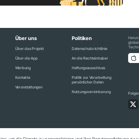
Über uns
Politiken
Herun
globa
Techn
Über das Projekt
Datenschutzrichtlinie
Über die App
An die Rechteinhaber
Werbung
Haftungsausschluss
Kontakte
Politik zur Verarbeitung
persönlicher Daten
Veranstaltungen
Nutzungsvereinbarung
Folge
es, um die Dienste zu personalisieren und Ihre Benutzererfahrung zu v