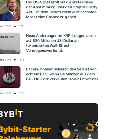
Der US-Senat eröffnet die erste Phase
der Abstimmung über den Crypto Clarity
Act, um dem Gesetzesentwurf nächsten
Monat eine Chance zu geben
esk.com
7 S
Neue Änderungen im XRP-Ledger zielen
auf 530 Millionen US-Dollar an
tokenisierten Wall-Street-
Vermögenswerten ab
esk.com
13 S
Bitcoin-Inhaber riskieren den Verlust von
echtem BTC, wenn sie Münzen aus dem
BIP-110-Fork verkaufen, so ein Entwickler
esk.com
14 S