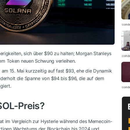
coind
erigkeiten, sich über $90 zu halten; Morgan Stanleys
coind
em Token neuen Schwung verleihen.
) am 15. Mai kurzzeitig auf fast $93, ehe die Dynamik
ederholt die Spanne von $94 bis $96, die auf dem
giert.
coind
SOL
-Preis?
hat im Vergleich zur Hysterie während des Memecoin-
artigen Wachstums der Blockchain bis 2024 und