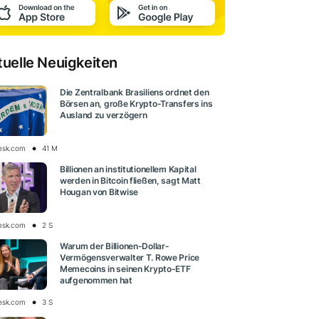
tuelle Neuigkeiten
Die Zentralbank Brasiliens ordnet den
Börsen an, große Krypto-Transfers ins
Ausland zu verzögern
esk.com
41 M
Billionen an institutionellem Kapital
werden in Bitcoin fließen, sagt Matt
Hougan von Bitwise
esk.com
2 S
Warum der Billionen-Dollar-
Vermögensverwalter T. Rowe Price
Memecoins in seinen Krypto-ETF
aufgenommen hat
esk.com
3 S