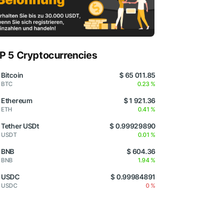
P 5 Cryptocurrencies
Bitcoin
$ 65 011.85
BTC
0.23 %
Ethereum
$ 1 921.36
ETH
0.41 %
Tether USDt
$ 0.99929890
USDT
0.01 %
BNB
$ 604.36
BNB
1.94 %
USDC
$ 0.99984891
USDC
0 %