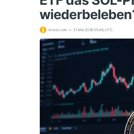
ETF das SOL-
wiederbeleben
invezz.com
21 Mai 2026 05:48, UTC