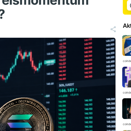
Preismomentum
?
Ak
coind
coind
coind