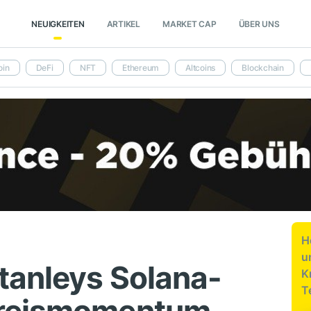
NEUIGKEITEN
ARTIKEL
MARKET CAP
ÜBER UNS
oin
DeFi
NFT
Ethereum
Altcoins
Blockchain
H
u
tanleys Solana-
K
T