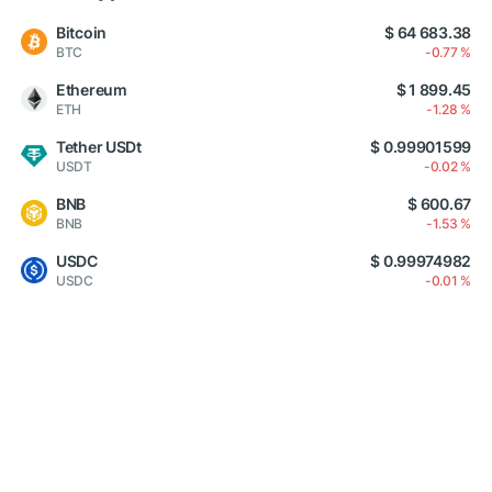
Bitcoin
$ 64 683.38
BTC
-0.77 %
Ethereum
$ 1 899.45
ETH
-1.28 %
Tether USDt
$ 0.99901599
USDT
-0.02 %
BNB
$ 600.67
BNB
-1.53 %
USDC
$ 0.99974982
USDC
-0.01 %