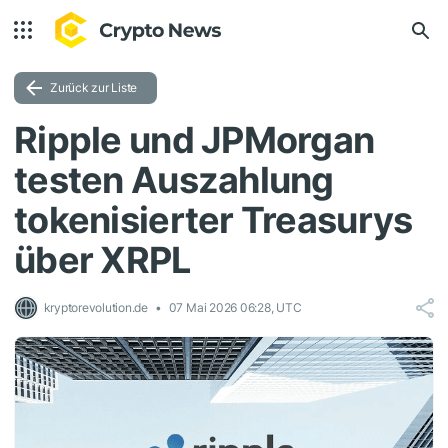
Zurück zur Liste
Ripple und JPMorgan
testen Auszahlung
tokenisierter Treasurys
über XRPL
kryptorevolution.de
07 Mai 2026 06:28, UTC