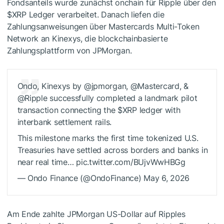
Fondsanteils wurde zunächst onchain für Ripple über den
$XRP
Ledger verarbeitet. Danach liefen die
Zahlungsanweisungen über Mastercards Multi-Token
Network an Kinexys, die blockchainbasierte
Zahlungsplattform von JPMorgan.
Ondo, Kinexys by @jpmorgan, @Mastercard, &
@Ripple successfully completed a landmark pilot
transaction connecting the
$XRP
ledger with
interbank settlement rails.
This milestone marks the first time tokenized U.S.
Treasuries have settled across borders and banks in
near real time… pic.twitter.com/BUjvWwHBGg
— Ondo Finance (@OndoFinance) May 6, 2026
Am Ende zahlte JPMorgan US-Dollar auf Ripples