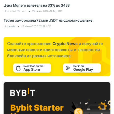
Цена Monero взлетела на 33% до $438
block-chain24.com
13 Июнь 2026 07:14, UTC
Tether заморозила 72 млн USDT на одном кошельке
bits.media
13 Июнь 2026 02:31, UTC
Скачайте приложение
Crypto News
и получайте
мировые новости криптовалюты и технологии
блокчейн из разных источников: