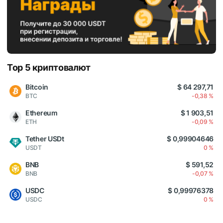
Top 5 криптовалют
Bitcoin
$ 64 297,71
BTC
-0,38 %
Ethereum
$ 1 903,51
ETH
-0,09 %
Tether USDt
$ 0,99904646
USDT
0 %
BNB
$ 591,52
BNB
-0,07 %
USDC
$ 0,99976378
USDC
0 %