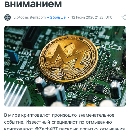
вниманием
ru.bitcoinsistemi.com
+ 2 больше
12 Июнь 2026 21:23, UTC
В мире криптовалют произошло знаменательное
событие. Известный специалист по отмыванию
криптовалют @ZachXBT раскрыл попытку отмывания