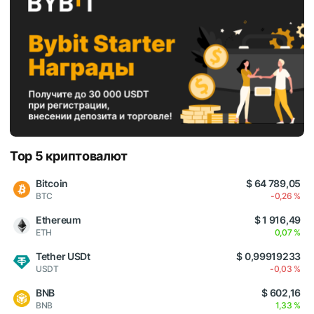
Top 5 криптовалют
Bitcoin
$ 64 789,05
BTC
-0,26 %
Ethereum
$ 1 916,49
ETH
0,07 %
Tether USDt
$ 0,99919233
USDT
-0,03 %
BNB
$ 602,16
BNB
1,33 %