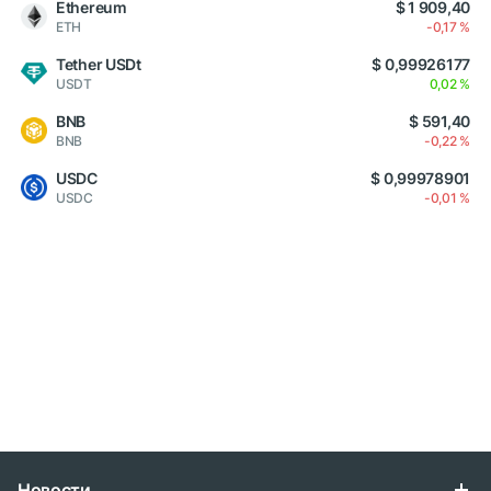
Ethereum
$ 1 909,40
ETH
-0,17 %
Tether USDt
$ 0,99926177
USDT
0,02 %
BNB
$ 591,40
BNB
-0,22 %
USDC
$ 0,99978901
USDC
-0,01 %
Новости