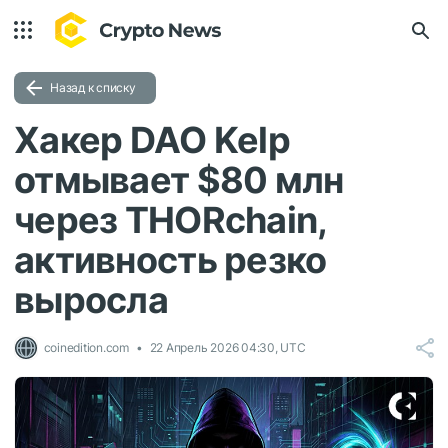
Назад к списку
Хакер DAO Kelp
отмывает $80 млн
через THORchain,
активность резко
выросла
coinedition.com
22 Апрель 2026 04:30, UTC