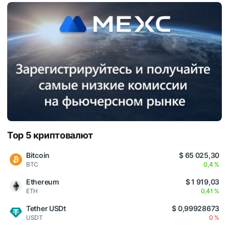
Top 5 криптовалют
Bitcoin
$ 65 025,30
BTC
0,4 %
Ethereum
$ 1 919,03
ETH
0,41 %
Tether USDt
$ 0,99928673
USDT
0 %