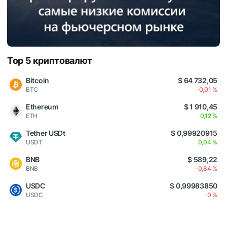
Top 5 криптовалют
Bitcoin
$ 64 732,05
BTC
-0,01 %
Ethereum
$ 1 910,45
ETH
0,12 %
Tether USDt
$ 0,99920915
USDT
0,04 %
BNB
$ 589,22
BNB
-0,84 %
USDC
$ 0,99983850
USDC
0 %