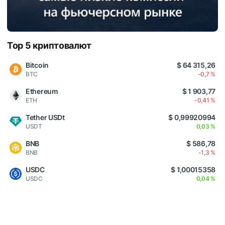
Top 5 криптовалют
Bitcoin
$ 64 315,26
BTC
-0,7 %
Ethereum
$ 1 903,77
ETH
-0,41 %
Tether USDt
$ 0,99920994
USDT
0,03 %
BNB
$ 586,78
BNB
-1,3 %
USDC
$ 1,00015358
USDC
0,04 %