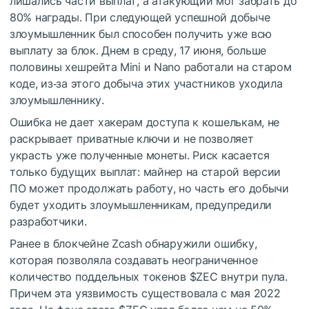
лишались части выплат, а атакующий мог забрать до
80% награды. При следующей успешной добыче
злоумышленник был способен получить уже всю
выплату за блок. Днем в среду, 17 июня, больше
половины хешрейта Mini и Nano работали на старом
коде, из‑за этого добыча этих участников уходила
злоумышленнику.
Ошибка не дает хакерам доступа к кошелькам, не
раскрывает приватные ключи и не позволяет
украсть уже полученные монеты. Риск касается
только будущих выплат: майнер на старой версии
ПО может продолжать работу, но часть его добычи
будет уходить злоумышленникам, предупредили
разработчики.
Ранее в блокчейне Zcash обнаружили ошибку,
которая позволяла создавать неограниченное
количество поддельных токенов
$ZEC
внутри пула.
Причем эта уязвимость существовала с мая 2022