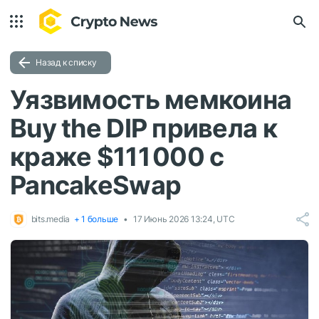
Назад к списку
Уязвимость мемкоина
Buy the DIP привела к
краже $111 000 с
PancakeSwap
bits.media
+ 1 больше
17 Июнь 2026 13:24, UTC