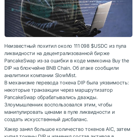
Неизвестный похитил около 111 098
$USDC
из пула
ликвидности на децентрализованной бирже
PancakeSwap из‑за ошибки в коде мемкоина Buy the
DIP на блокчейне BNB Chain. Об атаке сообщили
аналитики компании SlowMist.
В механизме перевода токена DIP была уязвимость:
некоторые транзакции через маршрутизатор
PancakeSwap обрабатывались дважды.
Злоумышленник воспользовался этим, чтобы
манипулировать ценами в пуле ликвидности и
создать искусственный дисбаланс.
Хакер занял большое количество токенов AIC, затем
купил токены DIP и изменил состав активов в