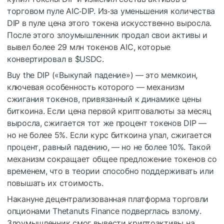
торговом пуле AIC‑DIP. Из‑за уменьшения количества
DIP в пуле цена этого токена искусственно выросла.
После этого злоумышленник продал свои активы и
вывел более 29 млн токенов AIC, которые
конвертировал в
$USDC
.
Buy the DIP («Выкупай падение») — это мемкоин,
ключевая особенность которого — механизм
сжигания токенов, привязанный к динамике цены
биткоина. Если цена первой криптовалюты за месяц
выросла, сжигается тот же процент токенов DIP —
но не более 5%. Если курс биткоина упал, сжигается
процент, равный падению, — но не более 10%. Такой
механизм сокращает общее предложение токенов со
временем, что в теории способно поддерживать или
повышать их стоимость.
Накануне децентрализованная платформа торговли
опционами Thetanuts Finance подверглась взлому.
Злоумышленник смог вывести криптоактивы на