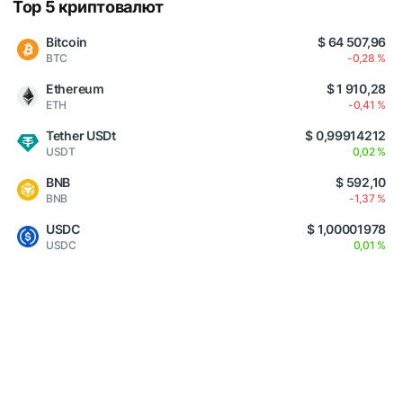
Top 5 криптовалют
Bitcoin
$ 64 507,96
BTC
-0,28 %
Ethereum
$ 1 910,28
ETH
-0,41 %
Tether USDt
$ 0,99914212
USDT
0,02 %
BNB
$ 592,10
BNB
-1,37 %
USDC
$ 1,00001978
USDC
0,01 %