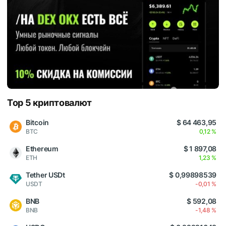
Top 5 криптовалют
Bitcoin
$ 64 463,95
BTC
0,12 %
Ethereum
$ 1 897,08
ETH
1,23 %
Tether USDt
$ 0,99898539
USDT
-0,01 %
BNB
$ 592,08
BNB
-1,48 %