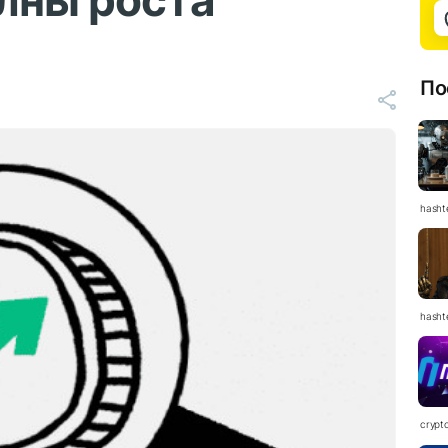
лны роста
По
hasht
hasht
crypt