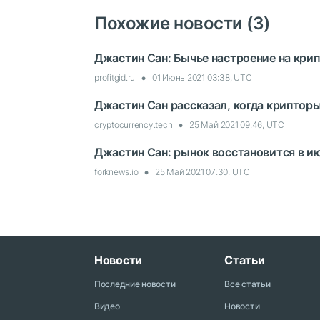
Похожие новости (3)
Джастин Сан: Бычье настроение на крип
profitgid.ru
01 Июнь 2021 03:38, UTC
Джастин Сан рассказал, когда крипторы
cryptocurrency.tech
25 Май 2021 09:46, UTC
Джастин Сан: рынок восстановится в ию
forknews.io
25 Май 2021 07:30, UTC
Новости
Статьи
Последние новости
Все статьи
Видео
Новости