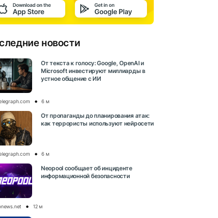
следние новости
От текста к голосу: Google, OpenAI и
Microsoft инвестируют миллиарды в
устное общение с ИИ
elegraph.com
6 м
От пропаганды до планирования атак:
как террористы используют нейросети
elegraph.com
6 м
Neopool сообщает об инциденте
информационной безопасности
onews.net
12 м