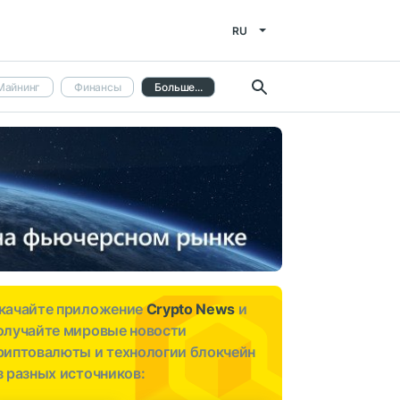
RU
Майнинг
Финансы
Больше...
качайте приложение
Crypto News
и
олучайте мировые новости
риптовалюты и технологии блокчейн
з разных источников: