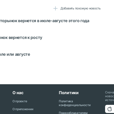
Добавить похожую новость
торынок вернется в июле-августе этого года
нок вернется к росту
ле или августе
О нас
Политики
Скач
новос
источ
О проекте
Политика
конфиденциальности
О приложении
Правообладателям