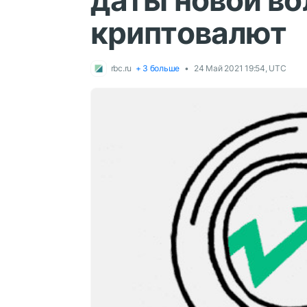
даты новой во
криптовалют
rbc.ru
+ 3 больше
24 Май 2021 19:54, UTC