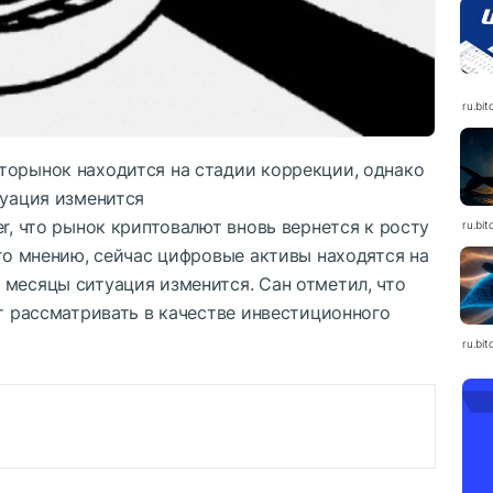
ru.bit
торынок находится на стадии коррекции, однако
туация изменится
r, что рынок криптовалют вновь вернется к росту
ru.bit
его мнению, сейчас цифровые активы находятся на
 месяцы ситуация изменится. Сан отметил, что
ит рассматривать в качестве инвестиционного
ru.bit