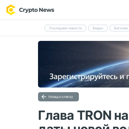
Последние новости
Видео
Биткоин
Назад к списку
Глава TRON н