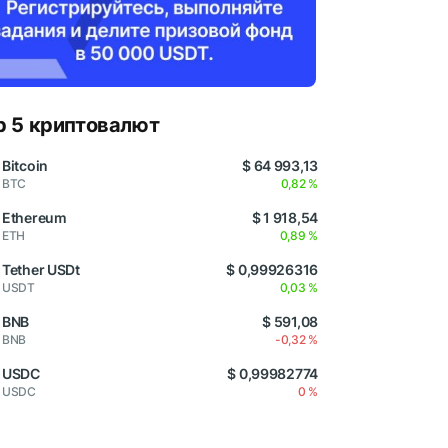
p 5 криптовалют
Bitcoin
$ 64 993,13
BTC
0,82 %
Ethereum
$ 1 918,54
ETH
0,89 %
Tether USDt
$ 0,99926316
USDT
0,03 %
BNB
$ 591,08
BNB
-0,32 %
USDC
$ 0,99982774
USDC
0 %