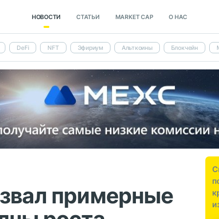
НОВОСТИ
СТАТЬИ
MARKET CAP
О НАС
DeFi
NFT
Эфириум
Альткоины
Блокчейн
С
п
азвал примерные
к
и