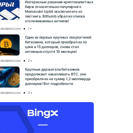
Интересные решения криптовалютных
бирж относительно популярного
Memecoin! Upbit исключил его из
листинга, Bithumb убрал из списка
отслеживаемых активов!
coinsistemi.com
1 ч
Один из первых крупных покупателей
биткоинов, который приобрел их по
цене в 15 долларов, снова стал
активным спустя 10 месяцев!
coinsistemi.com
2 ч
Крупные держатели биткоинов
продолжают накапливать BTC, они
приобрели их на сумму 1,2 миллиарда
долларов! Вот подробности
coinsistemi.com
3 ч