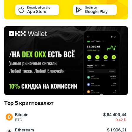
Top 5 криптовалют
Bitcoin
$ 64 409,44
BTC
-0,42 %
Ethereum
$ 1 906,21