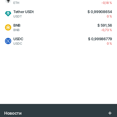
ETH
-0,18 %
Tether USDt
$ 0,99908654
USDT
0 %
BNB
$ 591,56
BNB
-0,73 %
USDC
$ 0,99986779
USDC
0 %
Новости