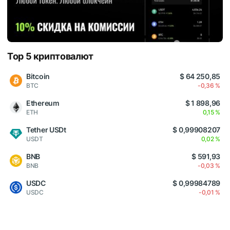
Top 5 криптовалют
Bitcoin
$ 64 250,85
BTC
-0,36 %
Ethereum
$ 1 898,96
ETH
0,15 %
Tether USDt
$ 0,99908207
USDT
0,02 %
BNB
$ 591,93
BNB
-0,03 %
USDC
$ 0,99984789
USDC
-0,01 %