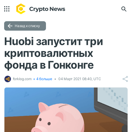
Назад к списку
Huobi запустит три
криптовалютных
фонда в Гонконге
forklog.com
+ 4 больше
04 Март 2021 08:40, UTC