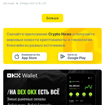
bits.media
04 Март 2021 12:18, UTC
Больше
Скачайте приложение
Crypto News
и получайте
мировые новости криптовалюты и технологии
блокчейн из разных источников: