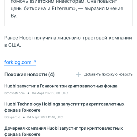
помочь азиатским инвесторам. Она повысит
цены биткоина и Ethereum», — выразил мнение
Ву.
Ранее Huobi получила лицензию трастовой компании
в США.
forklog.com
Похожие новости (4)
Добавить похожую новость
Huobi запустит в Гонконге три криптовалютных фонда
bitnovosti.com
04 Март 2021 16:00, UTC
Huobi Technology Holdings запустит три криптовалютных
фонда в Гонконге
bitexpert.io
04 Март 2021 12:46, UTC
Дочерняя компания Huobi запустит три криптовалютных
фонда в Гонконге