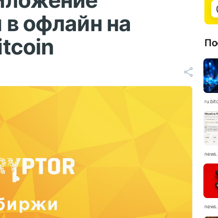
иложение
 в офлайн на
tcoin
По
ru.bit
news.
news.