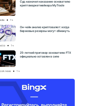
Суд назначил наказание основателю
криптомаркетмейкера MyTrade
media
1 ч
Он-чейн анализ криптовалют: когда
биржевые резервы могут обмануть
ot.io
1 ч
25-летний приговор основателю FTX
официально оставлен в силе
coin.news
1 ч