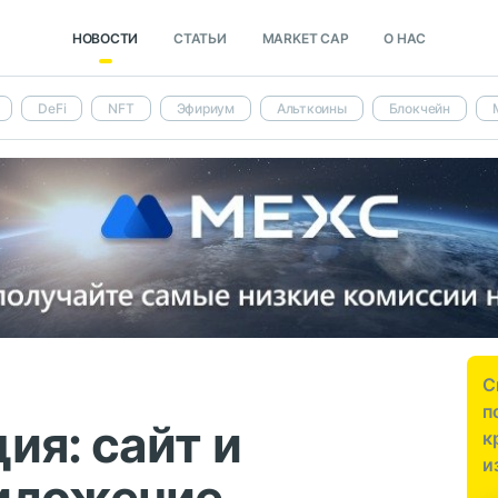
НОВОСТИ
СТАТЬИ
MARKET CAP
О НАС
DeFi
NFT
Эфириум
Альткоины
Блокчейн
С
п
ия: сайт и
к
и