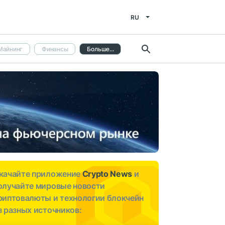
RU
Майнинг
Финансы
Больше...
качайте приложение
Crypto News
и
олучайте мировые новости
риптовалюты и технологии блокчейн
з разных источников: