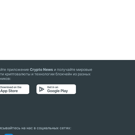
айте приложение
Crypto News
и получайте мировые
ти криптовалюты и технологии блокчейн из разных
ников:
сывайтесь на нас в социальных сетях: