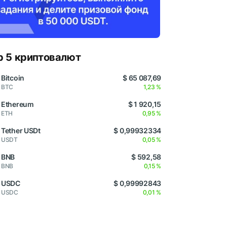
p 5 криптовалют
Bitcoin
$ 65 087,69
BTC
1,23 %
Ethereum
$ 1 920,15
ETH
0,95 %
Tether USDt
$ 0,99932334
USDT
0,05 %
BNB
$ 592,58
BNB
0,15 %
USDC
$ 0,99992843
USDC
0,01 %