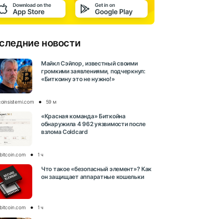
следние новости
Майкл Сэйлор, известный своими
громкими заявлениями, подчеркнул:
«Биткоину это не нужно!»
coinsistemi.com
59 м
«Красная команда» Биткойна
обнаружила 4 962 уязвимости после
взлома Coldcard
bitcoin.com
1 ч
Что такое «безопасный элемент»? Как
он защищает аппаратные кошельки
bitcoin.com
1 ч