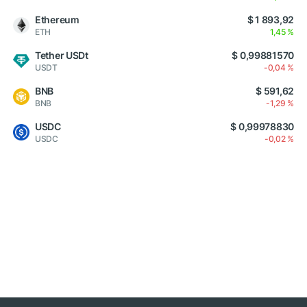
Ethereum
$ 1 893,92
ETH
1,45 %
Tether USDt
$ 0,99881570
USDT
-0,04 %
BNB
$ 591,62
BNB
-1,29 %
USDC
$ 0,99978830
USDC
-0,02 %