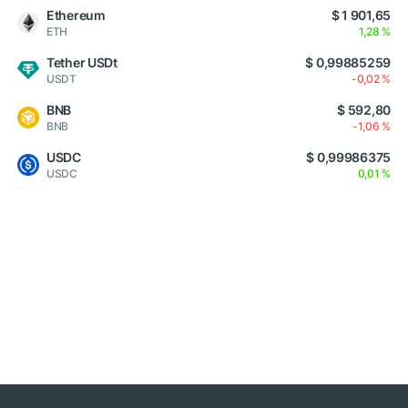
Ethereum
$ 1 901,65
ETH
1,28 %
Tether USDt
$ 0,99885259
USDT
-0,02 %
BNB
$ 592,80
BNB
-1,06 %
USDC
$ 0,99986375
USDC
0,01 %