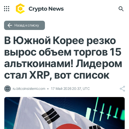
Назад к списку
В Южной Корее резко
вырос объем торгов 15
альткоинами! Лидером
стал XRP, вот список
ru.bitcoinsistemi.com
17 Май 2026 20:37, UTC