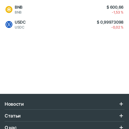
BNB
$ 600,66
BNB
-1,53 %
USDC
$ 0,99973098
USDC
-0,02 %
Новости
Статьи
О нас