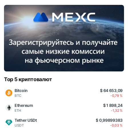
Top 5 криптовалют
Bitcoin
$ 64 653,09
BTC
-0,79 %
Ethereum
$ 1 898,24
ETH
-1,32 %
Tether USDt
$ 0,99899383
USDT
-0,03 %