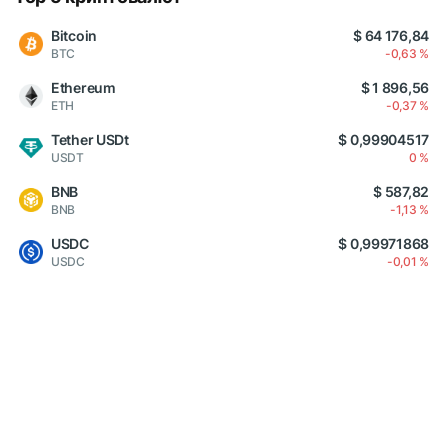
Bitcoin
$ 64 176,84
BTC
-0,63 %
Ethereum
$ 1 896,56
ETH
-0,37 %
Tether USDt
$ 0,99904517
USDT
0 %
BNB
$ 587,82
BNB
-1,13 %
USDC
$ 0,99971868
USDC
-0,01 %