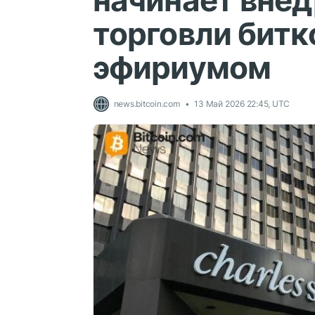
начинает внед
торговли битк
эфириумом
news.bitcoin.com
13 Май 2026 22:45, UTC