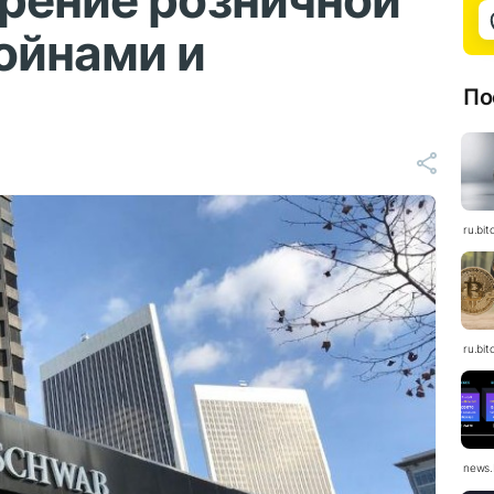
рение розничной
ойнами и
По
ru.bit
ru.bit
news.