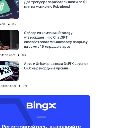
Два трейдера заработали почти по $1
млн на мемкоине Robinhood
media
8 ч
Сэйлор из компании Strategy
утверждает, что ChatGPT
способствовал финансовому прорыву
на сумму 15 млрд долларов
bitcoin.com
8 ч
Aave и Uniswap вывели DeFi X Layer от
OKX на рекордные уровни
opolitan.com
8 ч