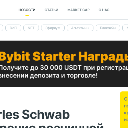
НОВОСТИ
СТАТЬИ
MARKET CAP
О НАС
DeFi
NFT
Эфириум
Альткоины
Блокчейн
С
п
rles Schwab
к
и