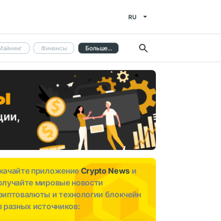
RU
Майнинг
Финансы
Больше...
качайте приложение
Crypto News
и
олучайте мировые новости
риптовалюты и технологии блокчейн
з разных источников: