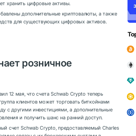
дет хранить цифровые активы.
обавлены дополнительные криптовалюты, а также
едств для существующих цифровых активов.
To
нает розничное
ил 12 мая, что счета Schwab Crypto теперь
группа клиентов может торговать биткойнами
яду с другими инвестициями, а дополнительные
овления и получить шанс на ранний доступ.
ый счет Schwab Crypto, предоставляемый Charles
апрямую связан с их брокерскими счетами в