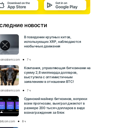
следние новости
В поведении крупных китов,
использующих XRP, наблюдаются
необычные движения
coinsistemi.com
7 ч
Компания, управляющая биткоинами на
сумму 2,8 миллиарда долларов,
выступила с оптимистичным
заявлением в отношении BTC!
coinsistemi.com
7 ч
Одинокий майнер биткоинов, вопреки
всем прогнозам, выиграл джекпот в
размере 200 тысяч долларов в виде
вознаграждения за блок
bitcoin.com
8 ч