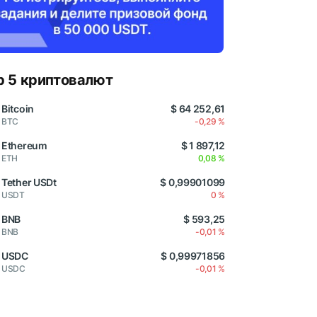
p 5 криптовалют
Bitcoin
$ 64 252,61
BTC
-0,29 %
Ethereum
$ 1 897,12
ETH
0,08 %
Tether USDt
$ 0,99901099
USDT
0 %
BNB
$ 593,25
BNB
-0,01 %
USDC
$ 0,99971856
USDC
-0,01 %