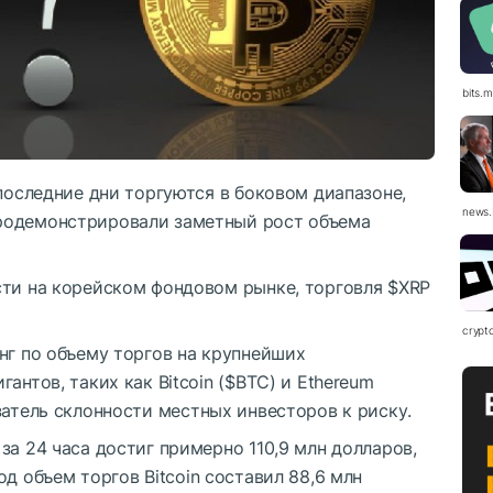
bits.
 последние дни торгуются в боковом диапазоне,
news.
родемонстрировали заметный рост объема
сти на корейском фондовом рынке, торговля
$XRP
crypt
нг по объему торгов на крупнейших
антов, таких как Bitcoin (
$BTC
) и Ethereum
затель склонности местных инвесторов к риску.
за 24 часа достиг примерно 110,9 млн долларов,
од объем торгов Bitcoin составил 88,6 млн