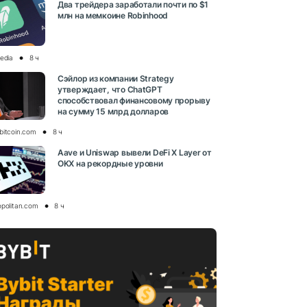
Два трейдера заработали почти по $1
млн на мемкоине Robinhood
media
8 ч
Сэйлор из компании Strategy
утверждает, что ChatGPT
способствовал финансовому прорыву
на сумму 15 млрд долларов
bitcoin.com
8 ч
Aave и Uniswap вывели DeFi X Layer от
OKX на рекордные уровни
opolitan.com
8 ч