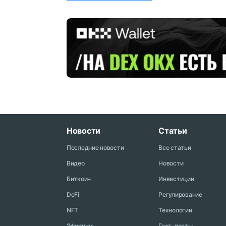
Новости
Статьи
Последние новости
Все статьи
Видео
Новости
Биткоин
Инвестиции
DeFi
Регулирование
NFT
Технологии
Эфириум
Гест-посты