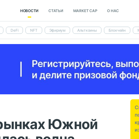
НОВОСТИ
СТАТЬИ
MARKET CAP
О НАС
DeFi
NFT
Эфириум
Альткоины
Блокчейн
С
п
рынках Южной
к
и