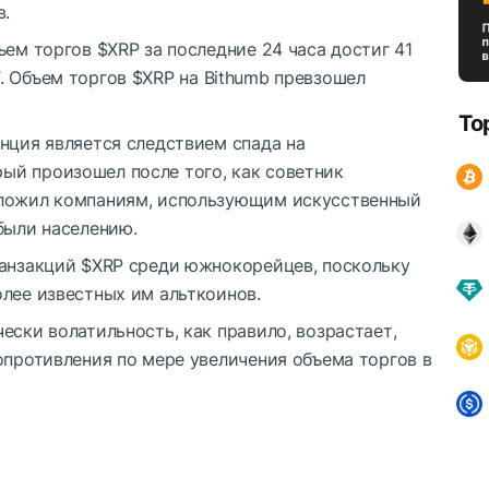
в.
бъем торгов
$XRP
за последние 24 часа достиг 41
. Объем торгов
$XRP
на Bithumb превзошел
To
нция является следствием спада на
й произошел после того, как советник
дложил компаниям, использующим искусственный
были населению.
ранзакций
$XRP
среди южнокорейцев, поскольку
лее известных им альткоинов.
ески волатильность, как правило, возрастает,
опротивления по мере увеличения объема торгов в