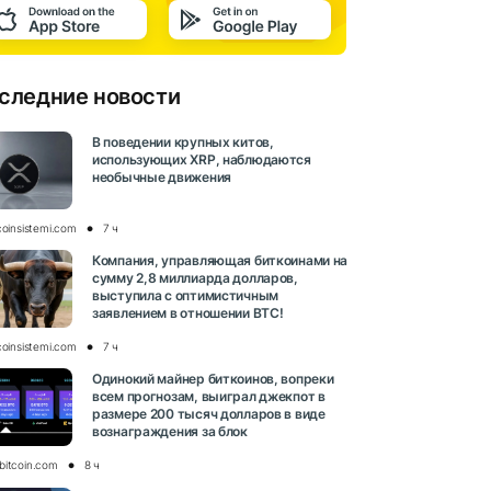
следние новости
В поведении крупных китов,
использующих XRP, наблюдаются
необычные движения
coinsistemi.com
7 ч
Компания, управляющая биткоинами на
сумму 2,8 миллиарда долларов,
выступила с оптимистичным
заявлением в отношении BTC!
coinsistemi.com
7 ч
Одинокий майнер биткоинов, вопреки
всем прогнозам, выиграл джекпот в
размере 200 тысяч долларов в виде
вознаграждения за блок
bitcoin.com
8 ч