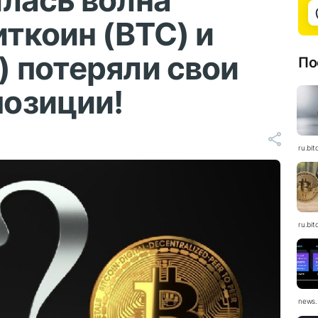
лась волна
иткоин (BTC) и
 потеряли свои
По
озиции!
ru.bit
ru.bit
news.