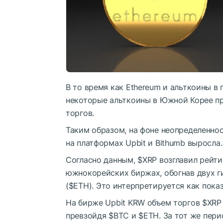
В то время как Ethereum и альткоины в
некоторые альткоины в Южной Корее п
торгов.
Таким образом, на фоне неопределенно
на платформах Upbit и Bithumb выросла.
Согласно данным,
$XRP
возглавил рейти
южнокорейских биржах, обогнав двух гиг
(
$ETH
). Это интерпретируется как пока
На бирже Upbit KRW объем торгов
$XRP
превзойдя
$BTC
и
$ETH
. За тот же пери