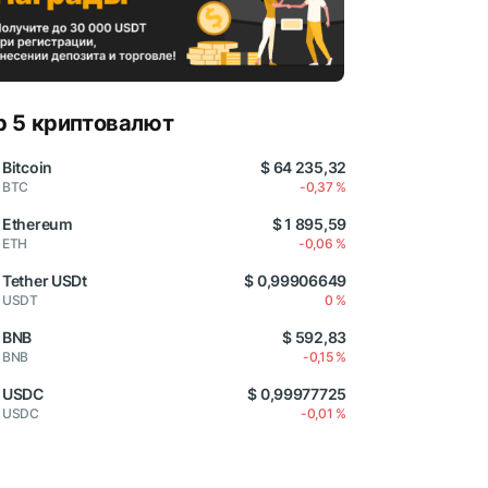
p 5 криптовалют
Bitcoin
$ 64 235,32
BTC
-0,37 %
Ethereum
$ 1 895,59
ETH
-0,06 %
Tether USDt
$ 0,99906649
USDT
0 %
BNB
$ 592,83
BNB
-0,15 %
USDC
$ 0,99977725
USDC
-0,01 %