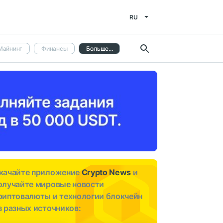
RU
Майнинг
Финансы
Больше...
качайте приложение
Crypto News
и
олучайте мировые новости
риптовалюты и технологии блокчейн
з разных источников: