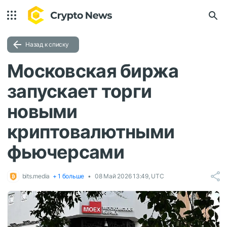
Назад к списку
Московская биржа
запускает торги
новыми
криптовалютными
фьючерсами
bits.media
+ 1 больше
08 Май 2026 13:49, UTC