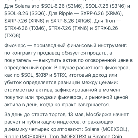
Для Solana это
$SOL
‑6.26 (S3M6),
$SOL
‑7.26 (S3N6) и
$SOL
‑8.26 (S3Q6). Для Ripple —
$XRP
‑6.26 (XRM6),
$XRP
‑7.26 (XRN6) и
$XRP
‑8.26 (XRQ6). Для Tron —
$TRX
‑6.26 (TXM6),
$TRX
‑7.26 (TXN6) и
$TRX
‑8.26
(TXQ6).
Фьючерс — производный финансовый инструмент:
по контракту продавец обязуется продать, а
покупатель — выкупить актив по оговоренной цене в
определенный срок. В случае расчетного фьючерса,
как по
$SOL
,
$XRP
и
$TRX
, итоговый доход или
убыток определяется разницей между ценами:
стоимостью актива, зафиксированной в момент
покупки или продажи фьючерса, и рыночной ценой
актива в день, когда контракт завершается.
За день до старта торгов, 13 мая, Мосбиржа начнет
расчет и публикацию индексов, отражающих
динамику четырех криптовалют: Solana (MOEXSOL),
Ripple (MOEXXRP), Tron (MOEXTRX) и Binance Coin