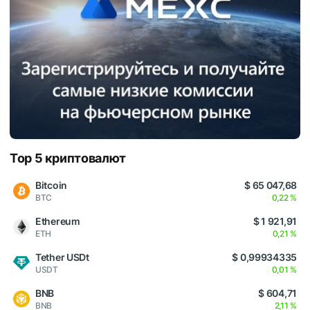
Top 5 криптовалют
Bitcoin
$ 65 047,68
BTC
0,22 %
Ethereum
$ 1 921,91
ETH
0,21 %
Tether USDt
$ 0,99934335
USDT
0,01 %
BNB
$ 604,71
BNB
2,11 %