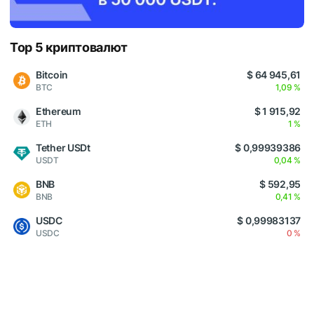
Top 5 криптовалют
Bitcoin
$ 64 945,61
BTC
1,09 %
Ethereum
$ 1 915,92
ETH
1 %
Tether USDt
$ 0,99939386
USDT
0,04 %
BNB
$ 592,95
BNB
0,41 %
USDC
$ 0,99983137
USDC
0 %