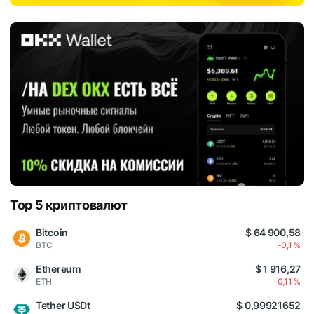
Top 5 криптовалют
Bitcoin
$ 64 900,58
BTC
-0,1 %
Ethereum
$ 1 916,27
ETH
-0,11 %
Tether USDt
$ 0,99921652