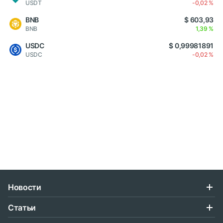
USDT
-0,02 %
BNB
$ 603,93
BNB
1,39 %
USDC
$ 0,99981891
USDC
-0,02 %
Новости
Статьи