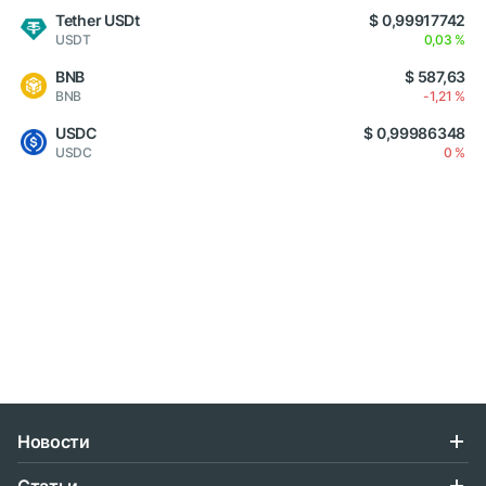
Tether USDt
$ 0,99917742
USDT
0,03 %
BNB
$ 587,63
BNB
-1,21 %
USDC
$ 0,99986348
USDC
0 %
Новости