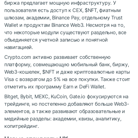
биржа предлагает мощную инфраструктуру. У
пользователя есть доступ к CEX,
$NFT
, фиатным
шлюзам, академии, Binance Pay, отдельному Trust
Wallet и продуктам Binance Web3. Несмотря на то,
что некоторые модули существуют раздельно, все
объединяется учетной записью и понятной
навигацией.
Crypto.com активно развивает собственную
платформу, совмещающую мобильный банк, биржу,
Web3-кошелек,
$NFT
и даже криптовалютные карты
Visa с возвратом до 5% на все покупки. Также стоит
отметить их программу Earn и DeFi Wallet.
Bitget, Bybit, MEXC, KuCoin, Gate.io фокусируются на
трейдинге, но постепенно добавляют больше Web3-
элементов, а также развивают образовательные и
медийные разделы: академии, квизы, аналитику,
копитрейдинг.