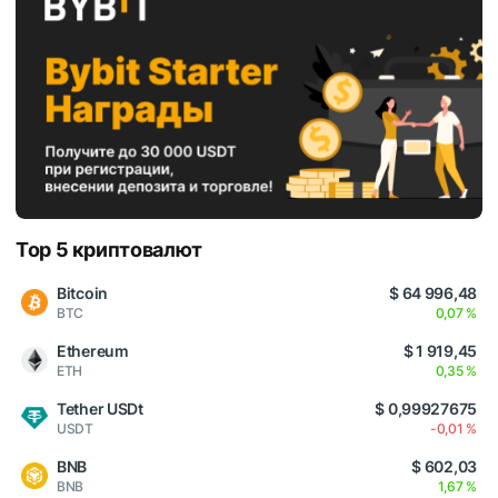
Top 5 криптовалют
Bitcoin
$ 64 996,48
BTC
0,07 %
Ethereum
$ 1 919,45
ETH
0,35 %
Tether USDt
$ 0,99927675
USDT
-0,01 %
BNB
$ 602,03
BNB
1,67 %