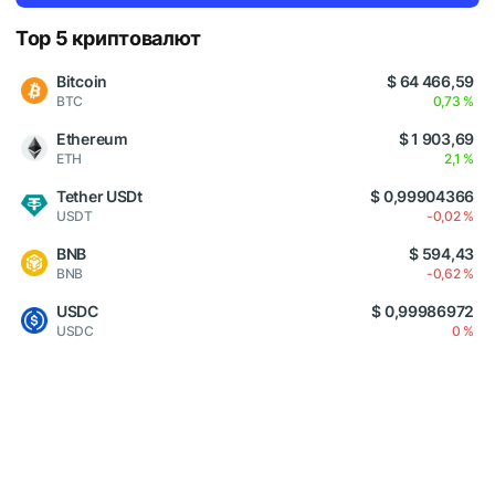
Top 5 криптовалют
Bitcoin
$ 64 466,59
BTC
0,73 %
Ethereum
$ 1 903,69
ETH
2,1 %
Tether USDt
$ 0,99904366
USDT
-0,02 %
BNB
$ 594,43
BNB
-0,62 %
USDC
$ 0,99986972
USDC
0 %