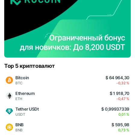
Top 5 криптовалют
Bitcoin
$ 64 964,30
BTC
-0,32 %
Ethereum
$ 1 918,70
ETH
-0,47 %
Tether USDt
$ 0,99937339
USDT
0,01 %
BNB
$ 595,98
BNB
0,73 %