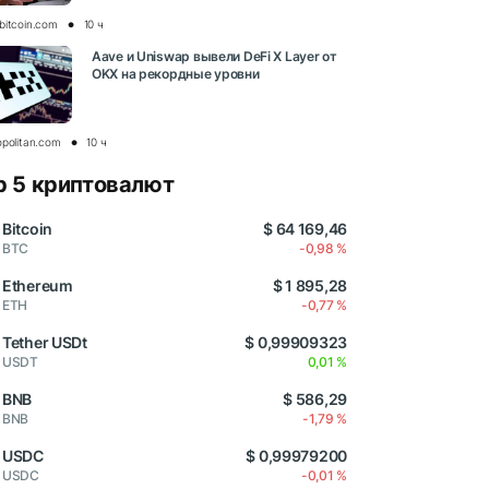
bitcoin.com
10 ч
Aave и Uniswap вывели DeFi X Layer от
OKX на рекордные уровни
opolitan.com
10 ч
p 5 криптовалют
Bitcoin
$ 64 169,46
BTC
-0,98 %
Ethereum
$ 1 895,28
ETH
-0,77 %
Tether USDt
$ 0,99909323
USDT
0,01 %
BNB
$ 586,29
BNB
-1,79 %
USDC
$ 0,99979200
USDC
-0,01 %