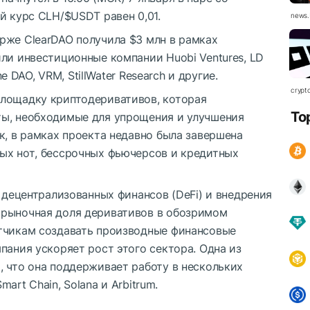
ый курс CLH/
$USDT
равен 0,01.
news.
рже ClearDAO получила $3 млн в рамках
ли инвестиционные компании Huobi Ventures, LD
ne DAO, VRM, StillWater Research и другие.
crypt
лощадку криптодеривативов, которая
To
ты, необходимые для упрощения и улучшения
к, в рамках проекта недавно была завершена
ых нот, бессрочных фьючерсов и кредитных
я децентрализованных финансов (DeFi) и внедрения
 рыночная доля деривативов в обозримом
тчикам создавать производные финансовые
пания ускоряет рост этого сектора. Одна из
, что она поддерживает работу в нескольких
mart Chain, Solana и Arbitrum.