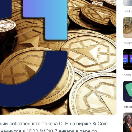
ru.bit
ru.bit
news.
bits.
нии собственного токена CLH на бирже KuCoin.
ачнутся в 16:00 (МСК) 7 января в паре со