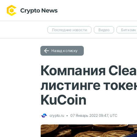
Последние новости
Видео
Биткоин
Назад к списку
Компания Clea
листинге токе
KuCoin
crypto.ru
07 Январь 2022 09:47, UTC