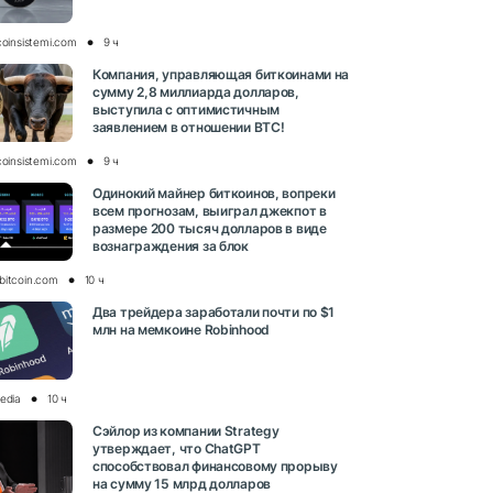
coinsistemi.com
9 ч
Компания, управляющая биткоинами на
сумму 2,8 миллиарда долларов,
выступила с оптимистичным
заявлением в отношении BTC!
coinsistemi.com
9 ч
Одинокий майнер биткоинов, вопреки
всем прогнозам, выиграл джекпот в
размере 200 тысяч долларов в виде
вознаграждения за блок
bitcoin.com
10 ч
Два трейдера заработали почти по $1
млн на мемкоине Robinhood
media
10 ч
Сэйлор из компании Strategy
утверждает, что ChatGPT
способствовал финансовому прорыву
на сумму 15 млрд долларов