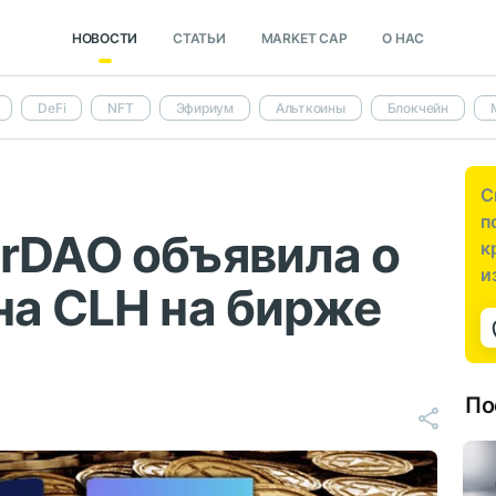
НОВОСТИ
СТАТЬИ
MARKET CAP
О НАС
DeFi
NFT
Эфириум
Альткоины
Блокчейн
С
п
rDAO объявила о
к
и
на CLH на бирже
По