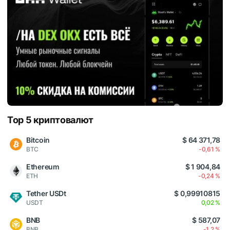
Top 5 криптовалют
Bitcoin
$ 64 371,78
BTC
-0,61 %
Ethereum
$ 1 904,84
ETH
-0,24 %
Tether USDt
$ 0,99910815
USDT
0,02 %
BNB
$ 587,07
BNB
-1,2 %