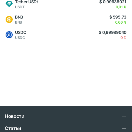
Tether USDt
$ 0,99938021
USDT
0,01 %
BNB
$ 595,73
BNB
0,66 %
USDC
$ 0,99989040
USDC
0 %
Новости
Статьи