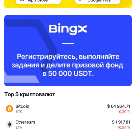
Top 5 криптовалют
Bitcoin
$ 64 964,71
BTC
-0,29 %
Ethereum
$ 1 917,81
ETH
-0,54 %