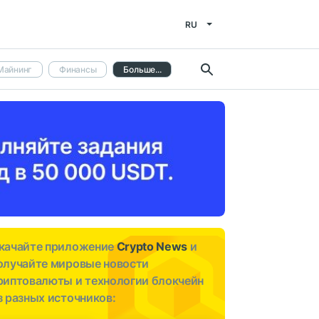
RU
Майнинг
Финансы
Больше...
качайте приложение
Crypto News
и
олучайте мировые новости
риптовалюты и технологии блокчейн
з разных источников: