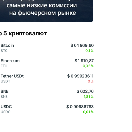
p 5 криптовалют
Bitcoin
$ 64 969,60
BTC
0,1 %
Ethereum
$ 1 919,87
ETH
0,32 %
Tether USDt
$ 0,99923611
USDT
0 %
BNB
$ 602,76
BNB
1,81 %
USDC
$ 0,99986783
USDC
0,01 %