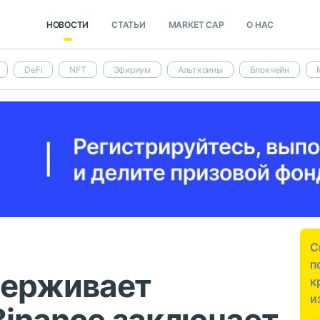
НОВОСТИ
СТАТЬИ
MARKET CAP
О НАС
DeFi
NFT
Эфириум
Альткоины
Блокчейн
С
п
держивает
к
и