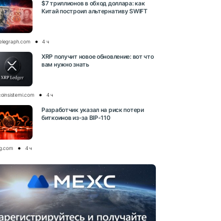
$7 триллионов в обход доллара: как
Китай построил альтернативу SWIFT
elegraph.com
4 ч
XRP получит новое обновление: вот что
вам нужно знать
coinsistemi.com
4 ч
Разработчик указал на риск потери
биткоинов из-за BIP-110
og.com
4 ч