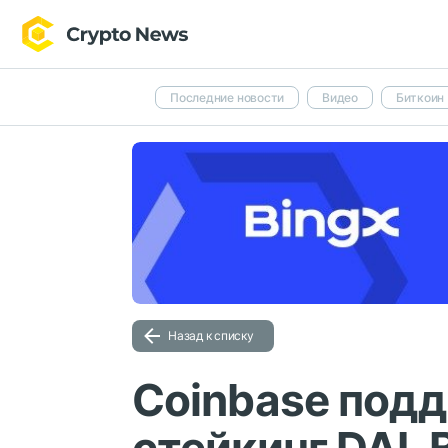
Последние новости
Видео
Биткоин
Назад к списку
Coinbase под