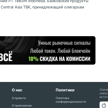
ии PT Telkom Indonesia. Банковские продукты
 Central Asia TBK, принадлежащий олигархам
О нас
Политики
Скач
новос
источ
О проекте
Политика
конфиденциальности
О приложении