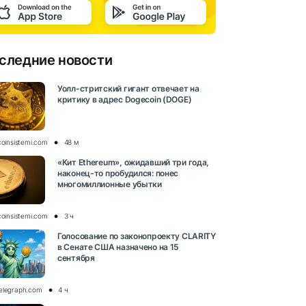
следние новости
Уолл-стритский гигант отвечает на
критику в адрес Dogecoin (DOGE)
coinsistemi.com
48 м
«Кит Ethereum», ожидавший три года,
наконец-то пробудился: понес
многомиллионные убытки
coinsistemi.com
3 ч
Голосование по законопроекту CLARITY
в Сенате США назначено на 15
сентября
elegraph.com
4 ч