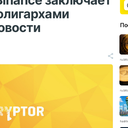
 Binance заключает
олигархами
овости
По
ru.bit
ru.bit
hasht