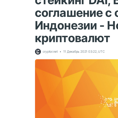
стейкинг DAI,
соглашение с 
Индонезии - Н
криптовалют
cryptor.net
11 Декабрь 2021 03:22, UTC