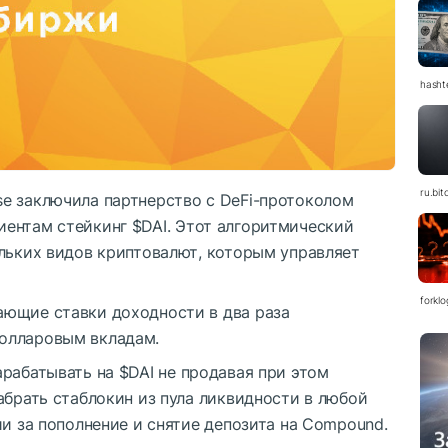
hasht
ru.bit
e заключила партнерство с DeFi-протоколом
иентам стейкинг
$DAI
. Этот алгоритмический
ольких видов криптовалют, которым управляет
forkl
ающие ставки доходности в два раза
олларовым вкладам.
арабатывать на
$DAI
не продавая при этом
абрать стаблокин из пула ликвидности в любой
ии за пополнение и снятие депозита на Compound.