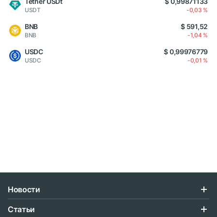
Tether USDt
$ 0,99871133
USDT
-0,03 %
BNB
$ 591,52
BNB
-1,04 %
USDC
$ 0,99976779
USDC
-0,01 %
Новости
Статьи