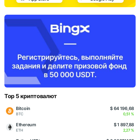
Top 5 криптовалют
Bitcoin
$ 64 196,68
BTC
0,51 %
Ethereum
$ 1 897,88
ETH
2,27 %