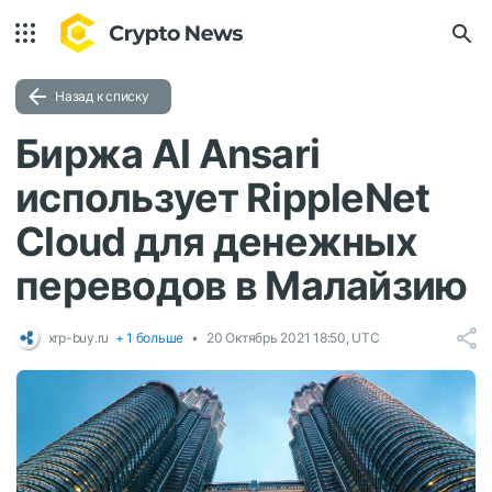
Назад к списку
Биржа Al Ansari
использует RippleNet
Cloud для денежных
переводов в Малайзию
xrp-buy.ru
+ 1 больше
20 Октябрь 2021 18:50, UTC