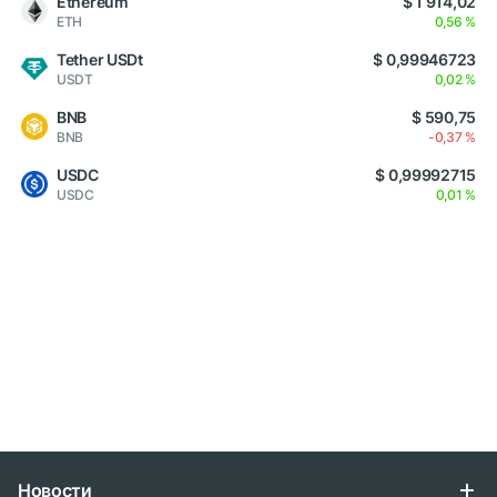
Ethereum
$ 1 914,02
ETH
0,56 %
Tether USDt
$ 0,99946723
USDT
0,02 %
BNB
$ 590,75
BNB
-0,37 %
USDC
$ 0,99992715
USDC
0,01 %
Новости