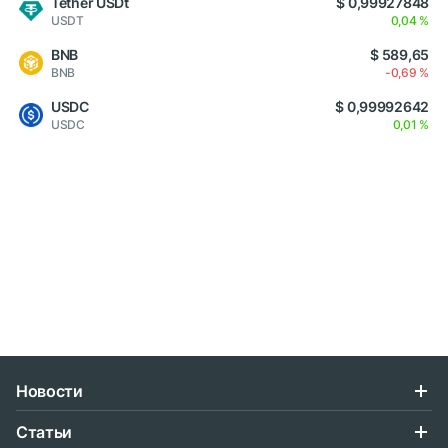
Tether USDt
$ 0,99927848
USDT
0,04 %
BNB
$ 589,65
BNB
-0,69 %
USDC
$ 0,99992642
USDC
0,01 %
Новости
Статьи