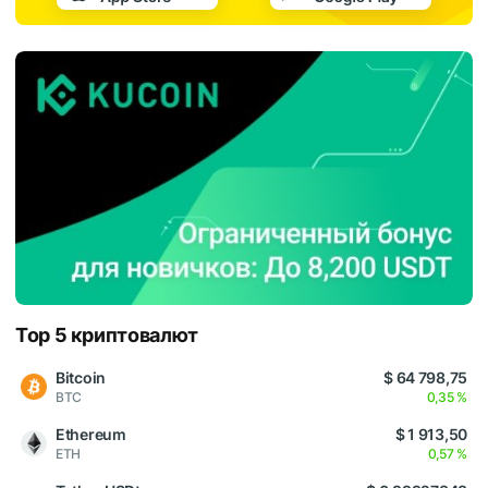
Top 5 криптовалют
Bitcoin
$ 64 798,75
BTC
0,35 %
Ethereum
$ 1 913,50
ETH
0,57 %