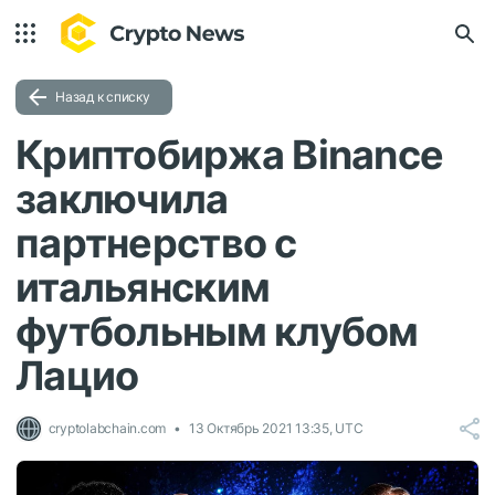
Назад к списку
Криптобиржа Binance
заключила
партнерство с
итальянским
футбольным клубом
Лацио
cryptolabchain.com
13 Октябрь 2021 13:35, UTC