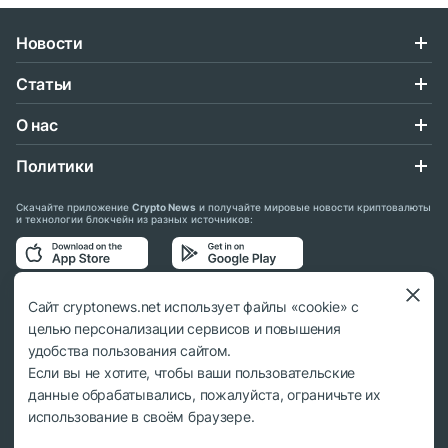
Новости
Статьи
О нас
Политики
Скачайте приложение
Crypto News
и получайте мировые новости криптовалюты
и технологии блокчейн из разных источников:
Подписывайтесь на нас в социальных сетях:
Сайт cryptonews.net использует файлы «cookie» с
целью персонализации сервисов и повышения
удобства пользования сайтом.
Если вы не хотите, чтобы ваши пользовательские
данные обрабатывались, пожалуйста, ограничьте их
© 2018 - 2026 Crypto News. При использовании материалов ссылка на
использование в своём браузере.
cryptonews.net обязательна.