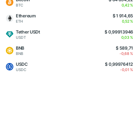
BTC
0,42 %
Ethereum
$ 1 914,65
ETH
0,52 %
Tether USDt
$ 0,99913946
USDT
0,03 %
BNB
$ 589,71
BNB
-0,68 %
USDC
$ 0,99976412
USDC
-0,01 %