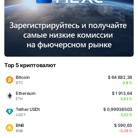
Top 5 криптовалют
Bitcoin
$ 64 882,38
BTC
0,8 %
Ethereum
$ 1 913,64
ETH
0,63 %
Tether USDt
$ 0,99938503
USDT
0,02 %
BNB
$ 590,65
BNB
-0,38 %